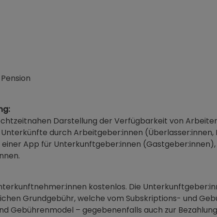
 Pension
ng:
 echtzeitnahen Darstellung der Verfügbarkeit von Arbeit
Unterkünfte durch Arbeitgeber:innen (Überlasser:innen, 
einer App für Unterkunftgeber:innen (Gastgeber:innen), 
önnen.
 Unterkunftnehmer:innen kostenlos. Die Unterkunftgeber:i
rlichen Grundgebühr, welche vom Subskriptions- und Geb
und Gebührenmodel – gegebenenfalls auch zur Bezahlun