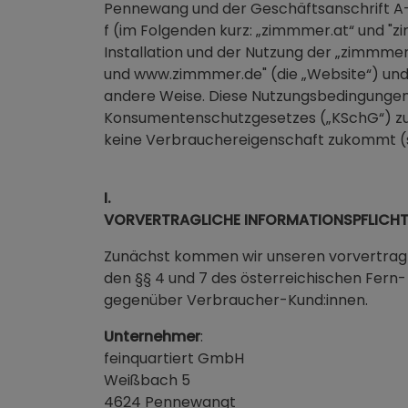
Pennewang und der Geschäftsanschrift A
f (im Folgenden kurz: „zimmmer.at“ und "zi
Installation und der Nutzung der „zimmme
und www.zimmmer.de" (die „Website“) und/
andere Weise. Diese Nutzungsbedingungen
Konsumentenschutzgesetzes („KSchG“) zuk
keine Verbrauchereigenschaft zukommt (s
I.
VORVERTRAGLICHE INFORMATIONSPFLICHT
Zunächst kommen wir unseren vorvertragli
den §§ 4 und 7 des österreichischen Fern
gegenüber Verbraucher-Kund:innen.
Unternehmer
:
feinquartiert GmbH
Weißbach 5
4624 Pennewangt