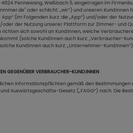
-4624 Pennewang, Weißbach 5, eingetragen im Firmenbu
mmmer.de" oder schlicht: „wir“) und unseren Kund:innen h
r App“ (im Folgenden kurz: die „App“) und/oder der Nut
oder der Nutzung unserer Plattform zur Zimmer- und Qua
 richten sich sowohl an Kund:innen, welche Verbrauche
ommt (solche Kund:innen auch kurz: „Verbraucher-Kund:i
olche Kund:innen auch kurz: „Unternehmer-Kund:innen“)
EN GEGENÜBER VERBRAUCHER-KUND:INNEN
chen Informationspflichten gemäß den Bestimmungen des 
- und Auswärtsgeschäfte-Gesetz („FAGG“) nach. Die Best