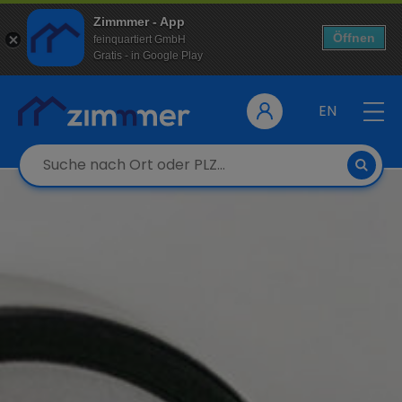
Zimmmer - App
Öffnen
feinquartiert GmbH
Gratis - in Google Play
EN