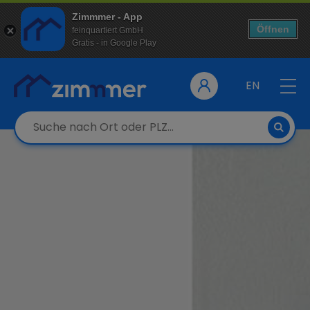
Zimmmer - App
Öffnen
feinquartiert GmbH
Gratis - in Google Play
EN