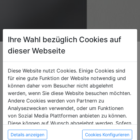
Ihre Wahl bezüglich Cookies auf
dieser Webseite
Kostenlose Registrierung als
Gast
Diese Website nutzt Cookies. Einige Cookies sind
für eine gute Funktion der Website notwendig und
Erstelle dein kostenloses Gast-Konto und nutze alle
können daher vom Besucher nicht abgelehnt
Vorteile:
werden, wenn Sie diese Website besuchen möchten.
Verfügbarkeitsalarm, Favoriten und Suchagent
für
Andere Cookies werden von Partnern zu
die schnelle und einfache Monteurzimmersuche.
Analysezwecken verwendet, oder um Funktionen
von Sozial Media Plattformen anbieten zu können.
Die Registrierung dauert nur wenige Sekunden –
Diese können auf Wunsch abgelehnt werden. Sofern
einfach das Formular ausfüllen und loslegen!
sie unsere Webseite weiter nutzen, geben Sie
Deine Daten sind bei uns sicher.
Details anzeigen
Cookies Konfigurieren
Einwilligung zu unseren Cookies.