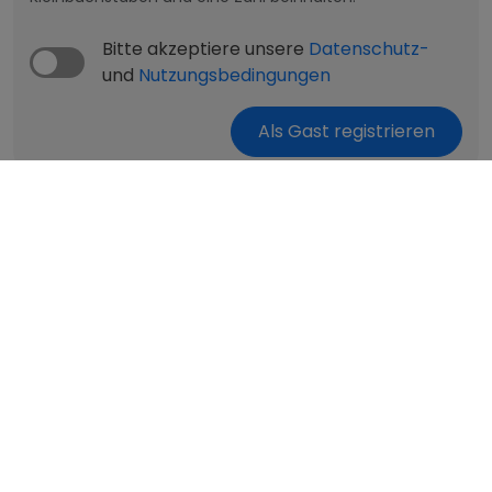
Bitte akzeptiere unsere
Datenschutz-
und
Nutzungsbedingungen
Als Gast registrieren
Service
Der Monteurzimmer Leitfaden
Fragen & Antworten
Vorlagen für Vermieter
Monteurzimmer in Österreich
Monteurzimmer in Deutschland