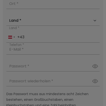
Ort *
Land *
+43
Austria
+43
Telefon *
E-Mail *
Passwort *
Passwort wiederholen *
Das Passwort muss aus mindestens acht Zeichen
bestehen, einen Großbuchstaben, einen
Kleinbuchstaben und eine Zahl beinhalten.